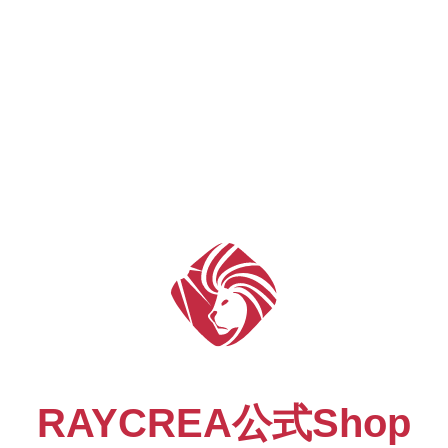
RAYCREA
公式Shop